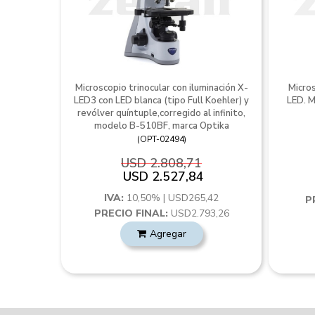
Microscopio trinocular con iluminación X-
Micros
LED3 con LED blanca (tipo Full Koehler) y
LED. M
revólver quíntuple,corregido al infinito,
modelo B-510BF, marca Optika
(
OPT-02494
)
USD 2.808,71
USD 2.527,84
IVA:
10,50% | USD265,42
P
PRECIO FINAL:
USD2.793,26
Agregar