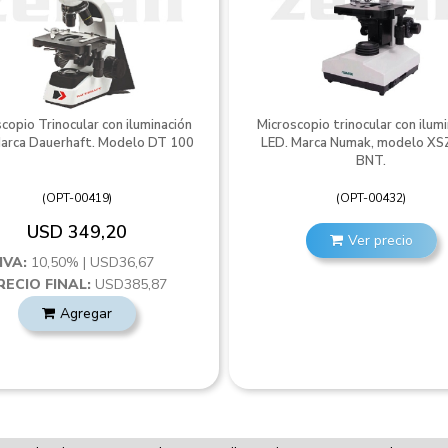
copio Trinocular con iluminación
Microscopio trinocular con ilum
arca Dauerhaft. Modelo DT 100
LED. Marca Numak, modelo XS
BNT.
(
OPT-00419
)
(
OPT-00432
)
USD 349,20
Ver precio
IVA:
10,50% | USD36,67
RECIO FINAL:
USD385,87
Agregar