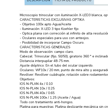
DESCRIPCIÓN
FICHA DE PRODUCTO
Microscopio trinocular con iluminación X-LED3 blanca, op
CARACTERISTICAS EXCLUSIVAS OPTIKA
- Objetivo 100x apto Agua/Aceite
- Iluminación: X-LED 3 tipo Koehler fijo
- Optica plana con corrección al infinito de alta resolu
- Oculares especiales para uso con anteojos.
- Posibilidad de incorporar Campo Oscuro.
CARACTERISTICAS GENERALES
Modo de observación: campo claro.
Cabezal: Trinocular (fijo, 50/50), giratorio 360 ° e inclinad
Distancia interpupilar 48-75 mm.
Ajuste dióptrico: En el tubo del ocular izquierdo.
Oculares: WF10x / 20 mm, punto de mira alto y asegurado 
Revólver: Revólver cuádruple, rotación sobre rodamientos
Objetivos:
IOS N-PLAN 4x / 0.10
IOS N-PLAN 10x / 0.25
IOS N-PLAN 40x / 0.65
IOS N-PLAN 100x / 1.25 (Aceite / Agua)
Todo con tratamiento anti-hongos.
Platina para muestras: Platina deslizante mecánica sin c