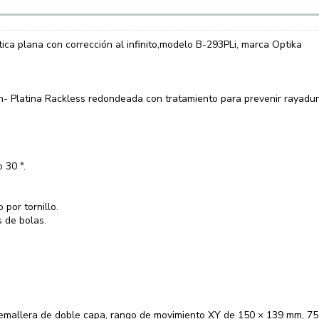
tica plana con corrección al infinito,modelo B-293PLi, marca Optika
ción- Platina Rackless redondeada con tratamiento para prevenir rayadu
o 30 °.
por tornillo.
 de bolas.
remallera de doble capa, rango de movimiento XY de 150 × 139 mm, 75 ×