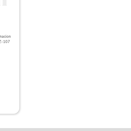
inacion
Z-107