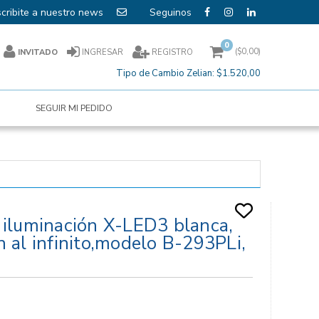
cribite a nuestro news
0
($
0,00
)
INVITADO
INGRESAR
REGISTRO
Tipo de Cambio Zelian:
$1.520,00
SEGUIR MI PEDIDO
n iluminación X-LED3 blanca,
n al infinito,modelo B-293PLi,