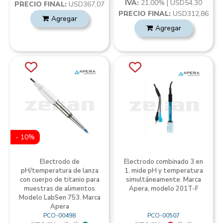
IVA:
21,00% | USD54,30
PRECIO FINAL:
USD367,07
PRECIO FINAL:
USD312,86
Agregar
Agregar
- 10%
Electrodo de
Electrodo combinado 3 en
pH/temperatura de lanza
1. mide pH y temperatura
con cuerpo de titanio para
simultáneamente. Marca
muestras de alimentos
Apera, modelo 201T-F
Modelo LabSen 753. Marca
Apera
PCO-00498
PCO-00507