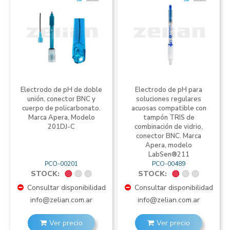
Electrodo de pH de doble
Electrodo de pH para
unión, conector BNC y
soluciones regulares
cuerpo de policarbonato.
acuosas compatible con
Marca Apera, Modelo
tampón TRIS de
201DJ-C
combinación de vidrio,
conector BNC. Marca
Apera, modelo
LabSen®211
PCO-00201
PCO-00489
STOCK:
STOCK:
Consultar disponibilidad
Consultar disponibilidad
info@zelian.com.ar
info@zelian.com.ar
Ver precio
Ver precio