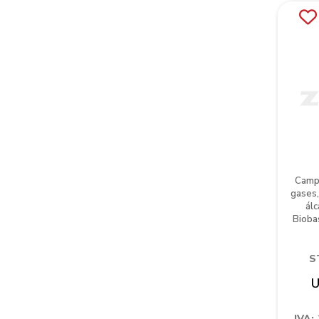
Campa
gases,
álc
Bioba
S
U
IVA: