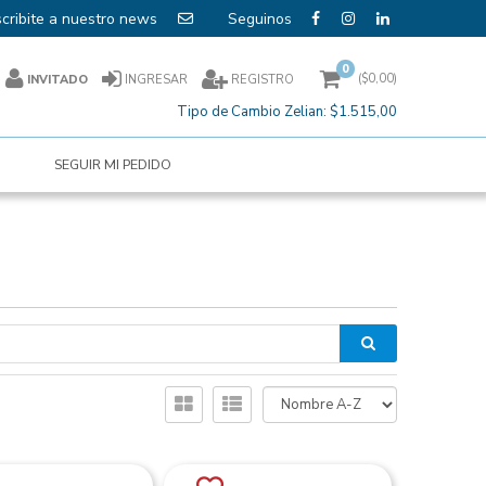
cribite a nuestro news
0
($
0,00
)
INVITADO
INGRESAR
REGISTRO
Tipo de Cambio Zelian:
$1.515,00
SEGUIR MI PEDIDO