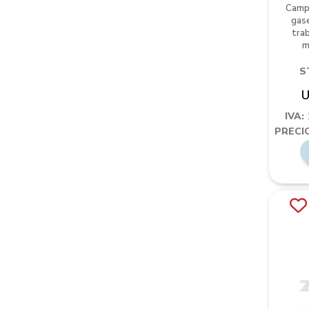
Campa
gase
trab
m
S
U
IVA:
PRECIO