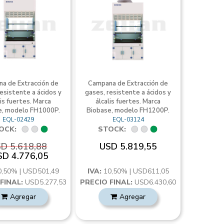
a de Extracción de
Campana de Extracción de
esistente a ácidos y
gases, resistente a ácidos y
lis fuertes. Marca
álcalis fuertes. Marca
e, modelo FH1000P.
Biobase, modelo FH1200P.
EQL-02429
EQL-03124
OCK:
STOCK:
D 5.618,88
USD 5.819,55
SD 4.776,05
0,50% | USD501,49
IVA:
10,50% | USD611,05
FINAL:
USD5.277,53
PRECIO FINAL:
USD6.430,60
Agregar
Agregar