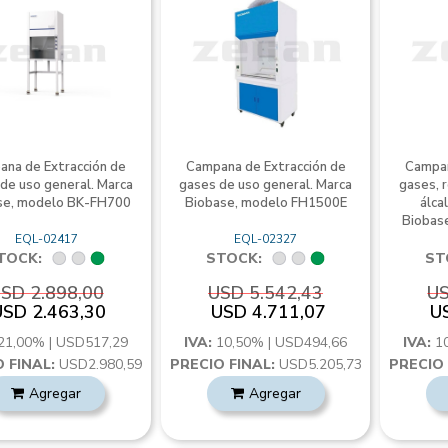
na de Extracción de
Campana de Extracción de
Campan
de uso general. Marca
gases de uso general. Marca
gases, r
se, modelo BK-FH700
Biobase, modelo FH1500E
álca
Biobas
EQL-02417
EQL-02327
TOCK:
STOCK:
ST
SD 2.898,00
USD 5.542,43
US
USD 2.463,30
USD 4.711,07
U
21,00% | USD517,29
IVA:
10,50% | USD494,66
IVA:
1
 FINAL:
USD2.980,59
PRECIO FINAL:
USD5.205,73
PRECIO 
Agregar
Agregar