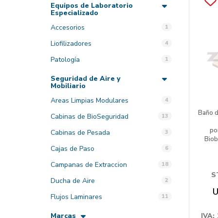
Equipos de Laboratorio
Especializado
Accesorios
1
Liofilizadores
4
Patología
1
Seguridad de Aire y
Mobiliario
Areas Limpias Modulares
4
Baño d
Cabinas de BioSeguridad
13
po
Cabinas de Pesada
3
Bio
Cajas de Paso
6
Campanas de Extraccion
18
S
Ducha de Aire
2
U
Flujos Laminares
11
Marcas
IVA: