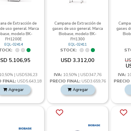
na de Extracción de
Campana de Extracción de
Campan
de uso general. Marca
gases de uso general. Marca
gases d
obase, modelo BK-
Biobase, modelo BK-
Biob
FH1200E
FH1300
EQL-02414
EQL-02411
TOCK:
STOCK:
ST
SD 5.106,95
USD 3.312,00
US
U
10,50% | USD536,23
IVA:
10,50% | USD347,76
IVA:
1
 FINAL:
USD5.643,18
PRECIO FINAL:
USD3.659,76
PRECIO 
Agregar
Agregar