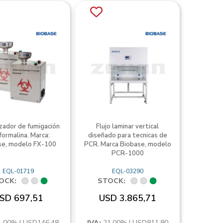
izador de fumigación
Flujo laminar vertical
formalina. Marca:
diseñado para tecnicas de
se, modelo FX-100
PCR. Marca Biobase, modelo
PCR-1000
EQL-01719
EQL-03290
OCK:
STOCK:
SD 697,51
USD 3.865,71
1,00% | USD146,48
IVA:
21,00% | USD811,80