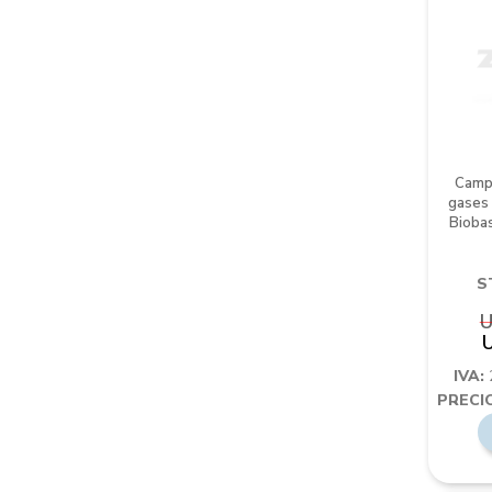
Campa
gases 
Bioba
S
U
IVA:
PRECIO