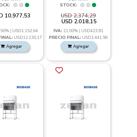
OCK:
STOCK:
D 10.977,53
USD 2.374,29
USD 2.018,15
,50% | USD1.152,64
IVA:
21,00% | USD423,81
FINAL:
USD12.130,17
PRECIO FINAL:
USD2.441,96
Agregar
Agregar