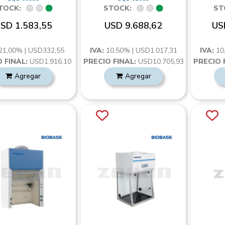
TOCK:
STOCK:
ST
SD 1.583,55
USD 9.688,62
US
21,00% | USD332,55
IVA:
10,50% | USD1.017,31
IVA:
10
 FINAL:
USD1.916,10
PRECIO FINAL:
USD10.705,93
PRECIO 
Agregar
Agregar