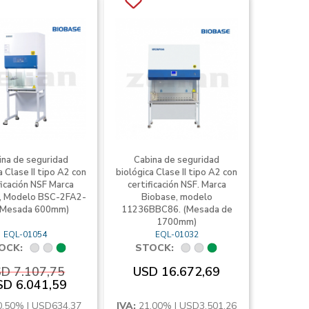
ina de seguridad
Cabina de seguridad
a Clase II tipo A2 con
biológica Clase II tipo A2 con
ficación NSF Marca
certificación NSF. Marca
, Modelo BSC-2FA2-
Biobase, modelo
(Mesada 600mm)
11236BBC86. (Mesada de
1700mm)
EQL-01054
EQL-01032
OCK:
STOCK:
D 7.107,75
USD 16.672,69
SD 6.041,59
0,50% | USD634,37
IVA:
21,00% | USD3.501,26