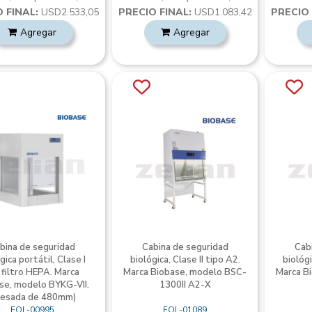
 FINAL:
USD2.533,05
PRECIO FINAL:
USD1.083,42
PRECIO 
Agregar
Agregar
bina de seguridad
Cabina de seguridad
Cab
gica portátil, Clase I
biológica, Clase II tipo A2.
biológi
 filtro HEPA. Marca
Marca Biobase, modelo BSC-
Marca B
se, modelo BYKG-VII.
1300II A2-X
esada de 480mm)
EQL-00995
EQL-01089