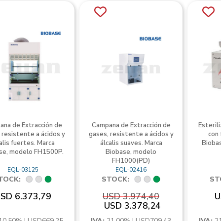
na de Extracción de
Campana de Extracción de
Esteril
 resistente a ácidos y
gases, resistente a ácidos y
con 
alis fuertes. Marca
álcalis suaves. Marca
Bioba
se, modelo FH1500P.
Biobase, modelo
FH1000(PD)
EQL-03125
EQL-02416
TOCK:
STOCK:
ST
SD 6.373,79
USD 3.974,40
U
USD 3.378,24
10,50% | USD669,25
IVA:
21,00% | USD709,43
IVA:
2