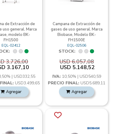
a de Extracción de
Campana de Extracción de
e uso general. Marca
gases de uso general. Marca
ase, modelo BK-
Biobase, Modelo BK-
FH1500
FH1500E
EQL-02412
EQL-02506
OCK:
STOCK:
D 3.726,00
USD 6.057,08
SD 3.167,10
USD 5.148,52
0,50% | USD332,55
IVA:
10,50% | USD540,59
FINAL:
USD3.499,65
PRECIO FINAL:
USD5.689,11
Agregar
Agregar