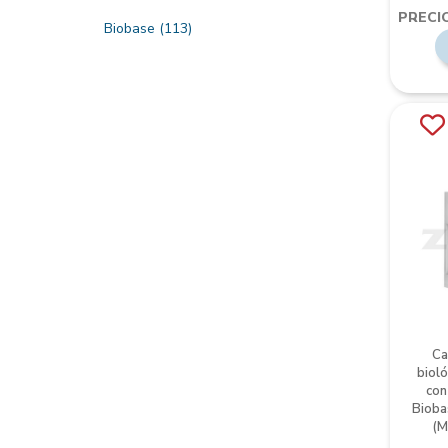
PRECIO
Biobase
(113)
Ca
bioló
con
Bioba
(M