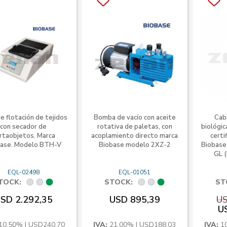
e flotación de tejidos
Bomba de vacío con aceite
Cab
con secador de
rotativa de paletas, con
biológic
rtaobjetos. Marca
acoplamiento directo marca
certi
base. Modelo BTH-V
Biobase modelo 2XZ-2
Biobase
GL 
EQL-02498
EQL-01051
TOCK:
STOCK:
ST
SD 2.292,35
USD 895,39
US
U
10,50% | USD240,70
IVA:
21,00% | USD188,03
IVA:
1