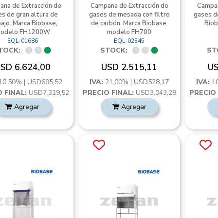
na de Extracción de
Campana de Extracción de
Campan
s de gran altura de
gases de mesada con filtro
gases d
ajo. Marca Biobase,
de carbón. Marca Biobase,
Biob
odelo FH1200W
modelo FH700
EQL-01686
EQL-02345
TOCK:
STOCK:
ST
SD 6.624,00
USD 2.515,11
US
10,50% | USD695,52
IVA:
21,00% | USD528,17
IVA:
1
 FINAL:
USD7.319,52
PRECIO FINAL:
USD3.043,28
PRECIO 
Agregar
Agregar