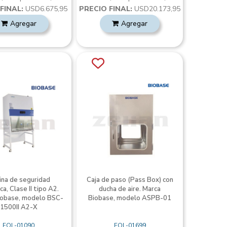
FINAL:
USD6.675,95
PRECIO FINAL:
USD20.173,95
Agregar
Agregar
ina de seguridad
Caja de paso (Pass Box) con
ca, Clase II tipo A2.
ducha de aire. Marca
iobase, modelo BSC-
Biobase, modelo ASPB-01
1500II A2-X
EQL-01090
EQL-01699