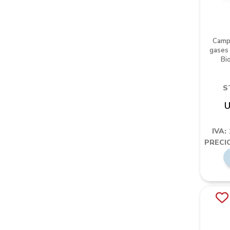
Campa
gases 
Bi
S
U
IVA:
PRECIO