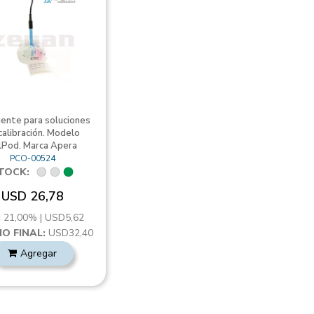
iente para soluciones
calibración. Modelo
lPod. Marca Apera
PCO-00524
TOCK:
USD 26,78
:
21,00% | USD5,62
IO FINAL:
USD32,40
Agregar