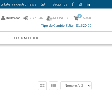
cribite a nuestro news
0
($
0,00
)
INVITADO
INGRESAR
REGISTRO
Tipo de Cambio Zelian:
$1.520,00
SEGUIR MI PEDIDO