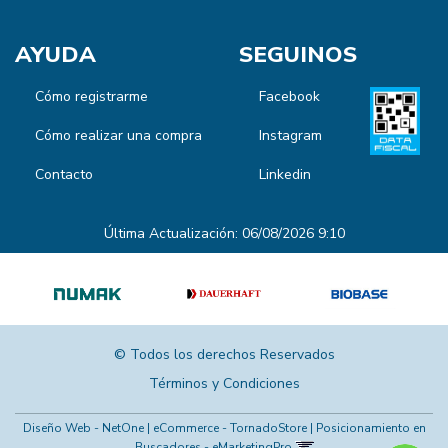
AYUDA
SEGUINOS
Cómo registrarme
Facebook
Cómo realizar una compra
Instagram
Contacto
Linkedin
Última Actualización: 06/08/2026 9:10
© Todos los derechos Reservados
Términos y Condiciones
Diseño Web - NetOne
|
eCommerce - TornadoStore
|
Posicionamiento en
Buscadores - eMarketingPro