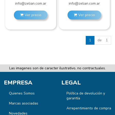
info@zelian.com.ar
info@zelian.com.ar
Ver precio
Ver precio
1
de 1
Las imagenes son de caracter ilustrativo, no contractuales.
EMPRESA
LEGAL
Quienes Somos
Política de devolución y
garantía
Marcas asociadas
Arrepentimiento de compra
Novedades