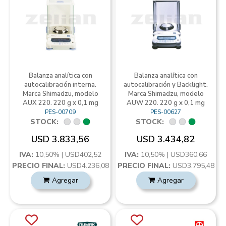
Balanza analítica con
Balanza analítica con
autocalibración interna.
autocalibración y Backlight.
Marca Shimadzu, modelo
Marca Shimadzu, modelo
AUX 220. 220 g x 0,1 mg
AUW 220. 220 g x 0,1 mg
PES-00709
PES-00627
STOCK:
STOCK:
USD 3.833,56
USD 3.434,82
IVA:
10,50% | USD402,52
IVA:
10,50% | USD360,66
PRECIO FINAL:
USD4.236,08
PRECIO FINAL:
USD3.795,48
Agregar
Agregar