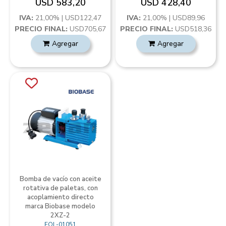
USD 583,20
USD 428,40
IVA:
21,00% | USD122,47
IVA:
21,00% | USD89,96
PRECIO FINAL:
USD705,67
PRECIO FINAL:
USD518,36
Agregar
Agregar
Bomba de vacío con aceite
rotativa de paletas, con
acoplamiento directo
marca Biobase modelo
2XZ-2
EQL-01051