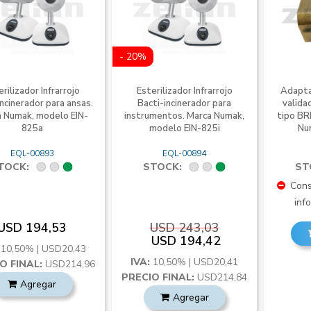
- 20%
erilizador Infrarrojo
Esterilizador Infrarrojo
Adapta
incinerador para ansas.
Bacti-incinerador para
valida
 Numak, modelo EIN-
instrumentos. Marca Numak,
tipo BR
825a
modelo EIN-825i
Nu
EQL-00893
EQL-00894
TOCK:
STOCK:
ST
Consu
inf
USD 194,53
USD 243,03
USD 194,42
:
10,50% | USD20,43
IVA:
10,50% | USD20,41
O FINAL:
USD214,96
PRECIO FINAL:
USD214,84
Agregar
Agregar