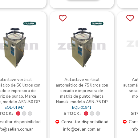
utoclave vertical
Autoclave vertical
Aut
tico de 50 litros con
automático de 75 litros con
automát
ado e impresora de
secado e impresora de
seca
riz de punto. Marca
matriz de punto. Marca
mo
, modelo ASN-50 DP
Numak, modelo ASN-75 DP
EQL-01947
EQL-01941
TOCK:
STOCK:
ST
sultar disponibilidad
Consultar disponibilidad
Consu
fo@zelian.com.ar
info@zelian.com.ar
inf