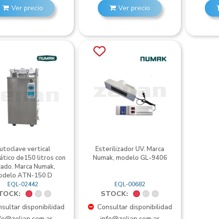
Ver precio
Ver precio
utoclave vertical
Esterilizador UV. Marca
tico de150 litros con
Numak, modelo GL-9406
ado. Marca Numak,
odelo ATN-150 D
EQL-02442
EQL-00682
TOCK:
STOCK:
sultar disponibilidad
Consultar disponibilidad
fo@zelian.com.ar
info@zelian.com.ar