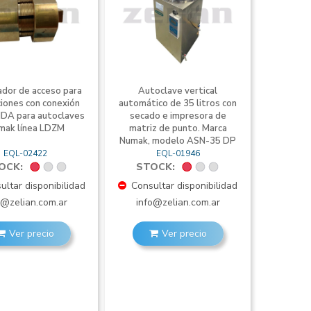
dor de acceso para
Autoclave vertical
ciones con conexión
automático de 35 litros con
IDA para autoclaves
secado e impresora de
mak línea LDZM
matriz de punto. Marca
Numak, modelo ASN-35 DP
EQL-02422
EQL-01946
OCK:
STOCK:
ltar disponibilidad
Consultar disponibilidad
o@zelian.com.ar
info@zelian.com.ar
Ver precio
Ver precio