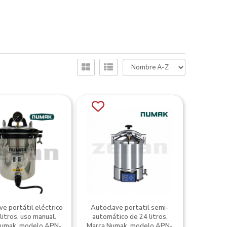
e portátil eléctrico
Autoclave portatil semi-
litros, uso manual.
automático de 24 litros.
Numak, modelo APN-
Marca Numak, modelo APN-