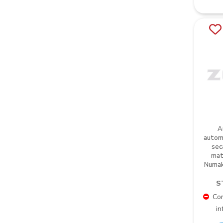
A
automá
sec
mat
Numak
S
Con
in