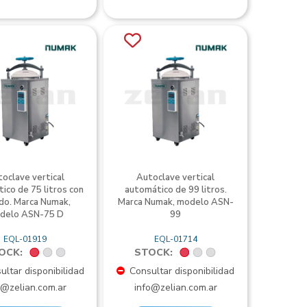
oclave vertical
Autoclave vertical
ico de 75 litros con
automático de 99 litros.
do. Marca Numak,
Marca Numak, modelo ASN-
delo ASN-75 D
99
EQL-01919
EQL-01714
OCK:
STOCK:
ltar disponibilidad
Consultar disponibilidad
o@zelian.com.ar
info@zelian.com.ar