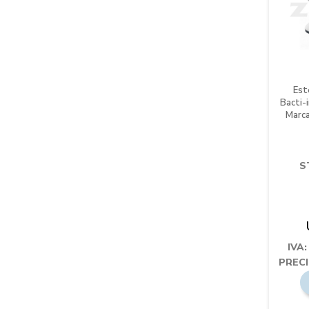
Est
Bacti-
Marca
S
IVA
PRECI