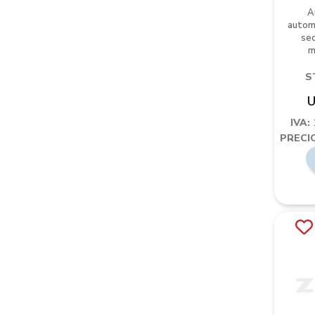
A
automá
sec
m
S
U
IVA:
PRECIO