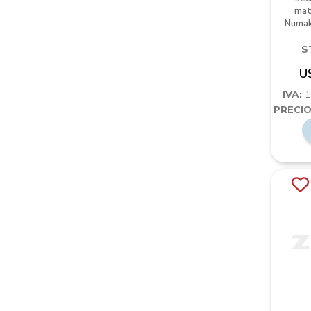
mat
Numak
S
U
IVA:
1
PRECIO