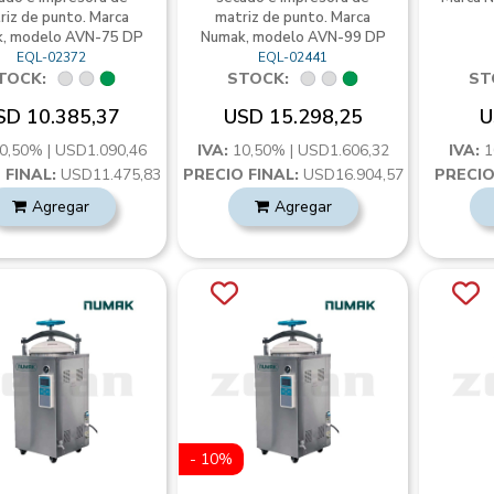
riz de punto. Marca
matriz de punto. Marca
, modelo AVN-75 DP
Numak, modelo AVN-99 DP
EQL-02372
EQL-02441
TOCK:
STOCK:
ST
SD 10.385,37
USD 15.298,25
U
0,50% | USD1.090,46
IVA:
10,50% | USD1.606,32
IVA:
1
 FINAL:
USD11.475,83
PRECIO FINAL:
USD16.904,57
PRECIO
Agregar
Agregar
- 10%