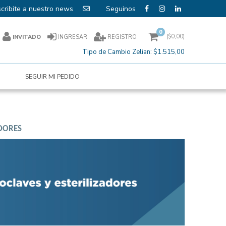
cribite a nuestro news
0
($
0,00
)
INVITADO
INGRESAR
REGISTRO
Tipo de Cambio Zelian:
$1.515,00
SEGUIR MI PEDIDO
ADORES