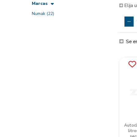
Marcas
Elija 
Numak
(22)
Se e
Autocl
litro
sec