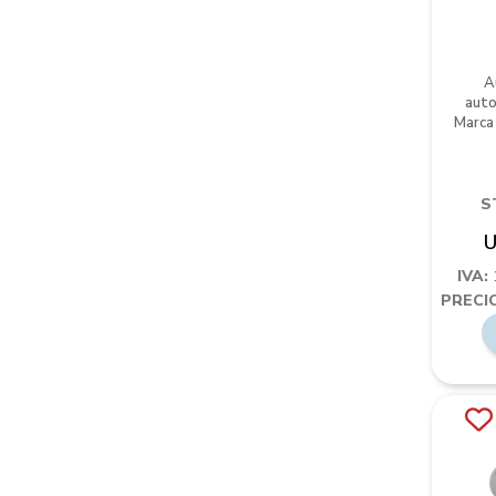
A
auto
Marca
S
U
IVA:
PRECIO