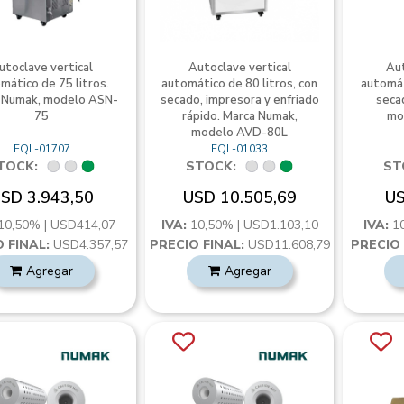
utoclave vertical
Autoclave vertical
Aut
mático de 75 litros.
automático de 80 litros, con
automát
 Numak, modelo ASN-
secado, impresora y enfriado
seca
75
rápido. Marca Numak,
mo
modelo AVD-80L
EQL-01707
EQL-01033
TOCK:
STOCK:
ST
SD 3.943,50
USD 10.505,69
US
10,50% | USD414,07
IVA:
10,50% | USD1.103,10
IVA:
1
 FINAL:
USD4.357,57
PRECIO FINAL:
USD11.608,79
PRECIO 
Agregar
Agregar