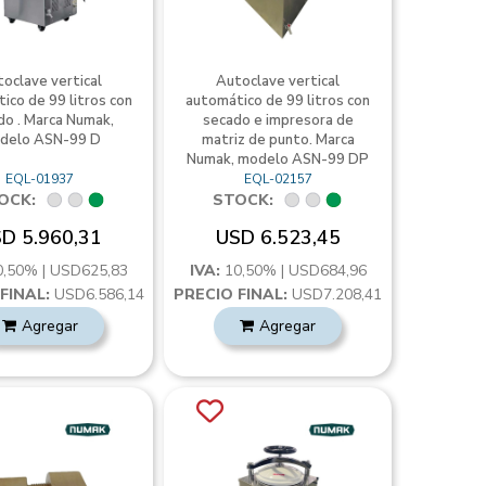
oclave vertical
Autoclave vertical
ico de 99 litros con
automático de 99 litros con
do . Marca Numak,
secado e impresora de
delo ASN-99 D
matriz de punto. Marca
Numak, modelo ASN-99 DP
EQL-01937
EQL-02157
OCK:
STOCK:
D 5.960,31
USD 6.523,45
0,50% | USD625,83
IVA:
10,50% | USD684,96
FINAL:
USD6.586,14
PRECIO FINAL:
USD7.208,41
Agregar
Agregar