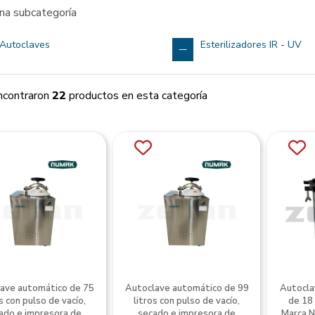
una subcategoría
Autoclaves
Esterilizadores IR - UV
ncontraron
22
productos en esta categoría
ave automático de 75
Autoclave automático de 99
Autoclav
s con pulso de vacío,
litros con pulso de vacío,
de 18 
ado e impresora de
secado e impresora de
Marca 