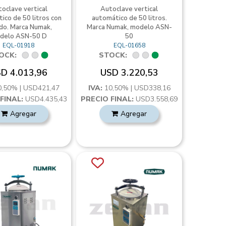
oclave vertical
Autoclave vertical
ico de 50 litros con
automático de 50 litros.
do. Marca Numak,
Marca Numak, modelo ASN-
delo ASN-50 D
50
EQL-01918
EQL-01658
OCK:
STOCK:
D 4.013,96
USD 3.220,53
0,50% | USD421,47
IVA:
10,50% | USD338,16
FINAL:
USD4.435,43
PRECIO FINAL:
USD3.558,69
Agregar
Agregar