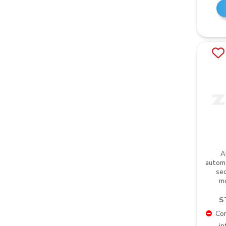
A
automá
sec
m
S
Con
in