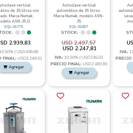
utoclave vertical
Autoclave vertical
Aut
tico de 35 litros con
automático de 35 litros.
automát
ado. Marca Numak,
Marca Numak, modelo ASN-
seca
odelo ASN-35 D
35
mo
EQL-01775
EQL-01657
TOCK:
STOCK:
ST
SD 2.939,83
USD 2.497,57
US
USD 2.247,81
10,50% | USD308,68
IVA:
1
IVA:
10,50% | USD236,02
 FINAL:
USD3.248,51
PRECIO 
PRECIO FINAL:
USD2.483,83
Agregar
Agregar