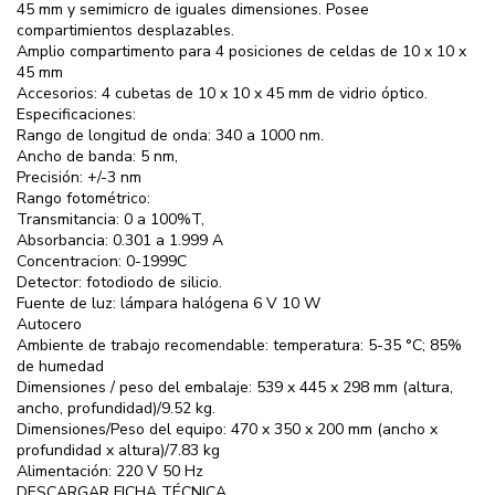
45 mm y semimicro de iguales dimensiones. Posee
compartimientos desplazables.
Amplio compartimento para 4 posiciones de celdas de 10 x 10 x
45 mm
Accesorios: 4 cubetas de 10 x 10 x 45 mm de vidrio óptico.
Especificaciones:
Rango de longitud de onda: 340 a 1000 nm.
Ancho de banda: 5 nm,
Precisión: +/-3 nm
Rango fotométrico:
Transmitancia: 0 a 100%T,
Absorbancia: 0.301 a 1.999 A
Concentracion: 0-1999C
Detector: fotodiodo de silicio.
Fuente de luz: lámpara halógena 6 V 10 W
Autocero
Ambiente de trabajo recomendable: temperatura: 5-35 °C; 85%
de humedad
Dimensiones / peso del embalaje: 539 x 445 x 298 mm (altura,
ancho, profundidad)/9.52 kg.
Dimensiones/Peso del equipo: 470 x 350 x 200 mm (ancho x
profundidad x altura)/7.83 kg
Alimentación: 220 V 50 Hz
DESCARGAR FICHA TÉCNICA